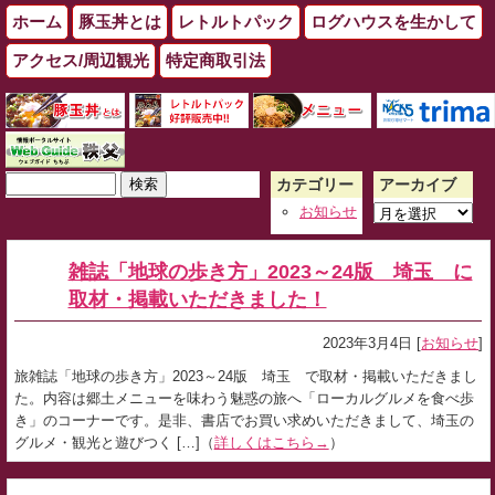
ホーム
豚玉丼とは
レトルトパック
ログハウスを生かして
アクセス/周辺観光
特定商取引法
検
カテゴリー
アーカイブ
索:
ア
お知らせ
ー
カ
雑誌「地球の歩き方」2023～24版 埼玉 に
イ
取材・掲載いただきました！
ブ
2023年3月4日 [
お知らせ
]
旅雑誌「地球の歩き方」2023～24版 埼玉 で取材・掲載いただきまし
た。内容は郷土メニューを味わう魅惑の旅へ「ローカルグルメを食べ歩
き」のコーナーです。是非、書店でお買い求めいただきまして、埼玉の
グルメ・観光と遊びつく […]（
詳しくはこちら→
）