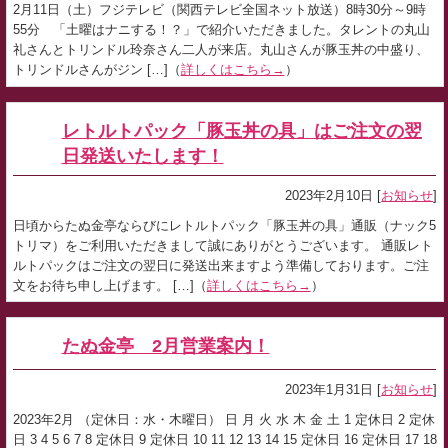
2月11日（土）フジテレビ（関西テレビ全国ネット放送）8時30分～9時
55分 「土曜はナニする！？」で紹介いただきました。タレントの丸山
礼さんとトリンドル玲奈さん二人が来店。丸山さんが豚玉丼の中盛り、
トリンドルさんがジン […]（
詳しくはこちら→
）
レトルトパック「豚玉丼の具」はご注文の翌
日発送いたします！
2023年2月10日 [
お知らせ
]
日頃からたぬ金亭ならびにレトルトパック「豚玉丼の具」通販（ナック5
トリマ）をご利用いただきまして誠にありがとうございます。 通販レト
ルトパックはご注文の翌日に発送出来ますよう準備しております。ご注
文をお待ち申し上げます。 […]（
詳しくはこちら→
）
たぬ金亭 2月営業案内！
2023年1月31日 [
お知らせ
]
2023年2月 （定休日：水・木曜日） 日 月 火 水 木 金 土 1 定休日 2 定休
日 3 4 5 6 7 8 定休日 9 定休日 10 11 12 13 14 15 定休日 16 定休日 17 18