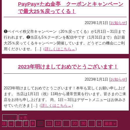
PayPay×たぬ金亭 クーポンとキャンペーン
で最大25％戻ってくる！
2023年1月1日 [
お知らせ
]
❶ペイペイ秩父市キャンペーン（20％戻ってくる）が1月1日～31日まで
行われます。❷当店も5％クーポンを配信中です（1月31日まで）合計最
大25％戻ってくるキャンペーン開催しています。どうぞこの機会にご利
用くださいませ。 […]（
詳しくはこちら→
）
2023年明けましておめでとうございます！
2023年1月1日 [
お知らせ
]
2023年明けましておめでとうございます！本年も宜しくお願い申し上げ
ます。 当店は1月1日（祝）11時から通常営業を行います。皆さまのご来
店をお待ち申し上げます。 尚、1日～3日はデザートメニューはお休みさ
せていただきま […]（
詳しくはこちら→
）
10 / 37
« 先
頭
«
...
8
9
10
11
12
...
20
30
...
»
最後 »