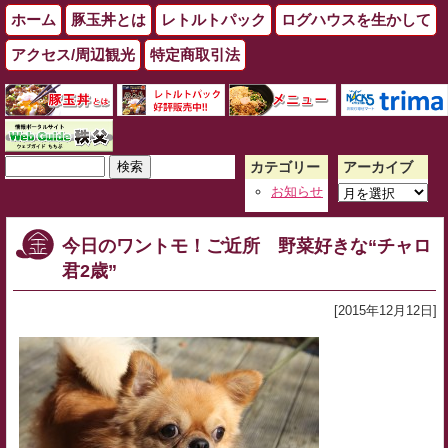
ホーム
豚玉丼とは
レトルトパック
ログハウスを生かして
アクセス/周辺観光
特定商取引法
検
カテゴリー
アーカイブ
索:
ア
お知らせ
ー
カ
今日のワントモ！ご近所 野菜好きな“チャロ
イ
君2歳”
ブ
[2015年12月12日]