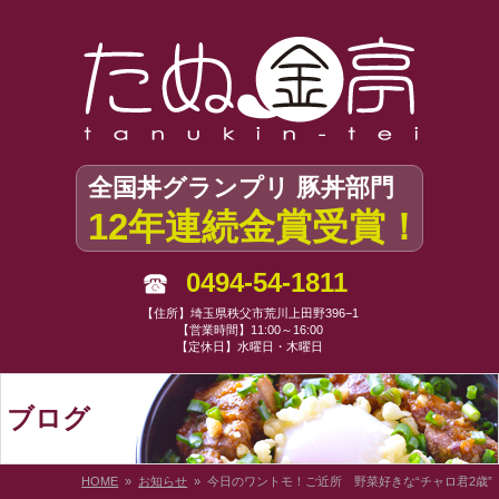
全国丼グランプリ 豚丼部門
12年連続金賞受賞！
0494-54-1811
【住所】埼玉県秩父市荒川上田野396−1
【営業時間】11:00～16:00
【定休日】水曜日・木曜日
ブログ
HOME
»
お知らせ
» 今日のワントモ！ご近所 野菜好きな“チャロ君2歳”