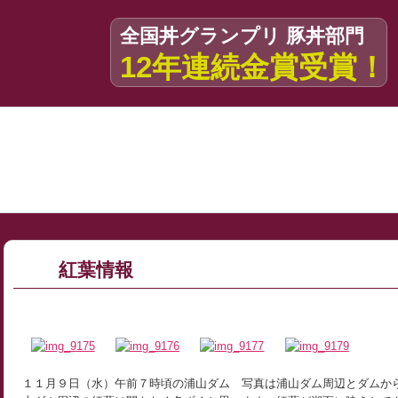
全国丼グランプリ 豚丼部門
12年連続金賞受賞！
紅葉情報
１１月９日（水）午前７時頃の浦山ダム 写真は浦山ダム周辺とダムか