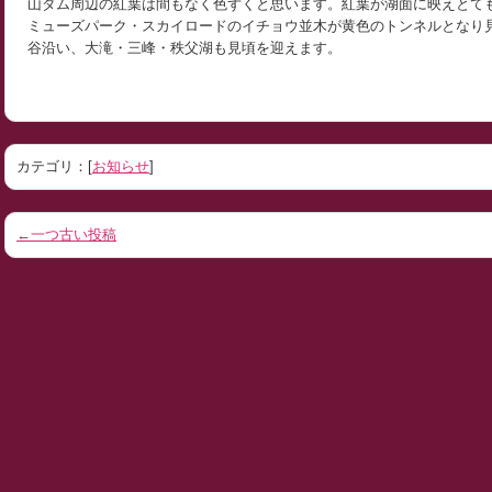
山ダム周辺の紅葉は間もなく色ずくと思います。紅葉が湖面に映えとて
ミューズパーク・スカイロードのイチョウ並木が黄色のトンネルとなり
谷沿い、大滝・三峰・秩父湖も見頃を迎えます。
カテゴリ：[
お知らせ
]
←一つ古い投稿