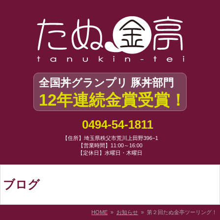
全国丼グランプリ 豚丼部門
12年連続金賞受賞！
0494-54-1811
【住所】埼玉県秩父市荒川上田野396−1
【営業時間】11:00～16:00
【定休日】水曜日・木曜日
ブログ
HOME
»
お知らせ
» 第２回たぬ金亭ツーリング！