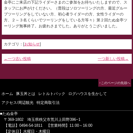
金亭にご来店の下記ライダーさまのご参加をお待ちいたしますので、ス
タッフにお声がけください。（普段はソロツーリングの方、最近グルー
プツーリングをしていない方、初心者ライダーの方、女性ライダーの
方、２～３名くらいでツーリングをしている方等々）第２回たぬ金亭ツ
ーリング無事終了。お疲れさまでした。ありがとうございました。
カテゴリ：[
お知らせ
]
←一つ古い投稿
一つ新しい投稿→
↑このページの先頭へ
ホーム
豚玉丼とは
レトルトパック
ログハウスを生かして
アクセス/周辺観光
特定商取引法
■たぬ金亭
〒369-1802
埼玉県秩父市荒川上田野396−1
【電話】0494-54-1811
【営業時間】11:00～16:00
【定休日】水曜日・木曜日