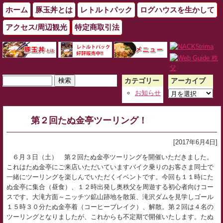
ホーム
豚玉丼とは
レトルトパック
ログハウスを生かして
アクセス/周辺観光
特定商取引法
検
カテゴリー
アーカイブ
索:
ア
お知らせ
ー
カ
第２回たぬ金亭ツーリング！
イ
ブ
[2017年6月4日]
６月３日（土） 第２回たぬ金亭ツーリングを開催いただきました。
これはたぬ金亭にご来店いただいていますバイク乗りのお客さま同士で
一緒にツーリングを楽しんでいただくイベントです。今回も１１時にた
ぬ金亭に集合（昼食）、１２時出発し奥秩父を周遊する初心者向けコー
スです。大滝方面～ニッチツ鉱山跡地を散策、滝沢ダムを見学しゴール
１５時３０分たぬ金亭着（コーヒーブレイク）、解散。第２回は４名の
ツーリングとなりましたが、これからも不定期で開催いたします。たぬ