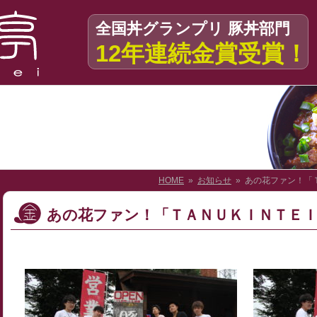
全国丼グランプリ 豚丼部門
12年連続金賞受賞！
HOME
»
お知らせ
» あの花ファン！「
あの花ファン！「ＴＡＮＵＫＩＮＴＥ