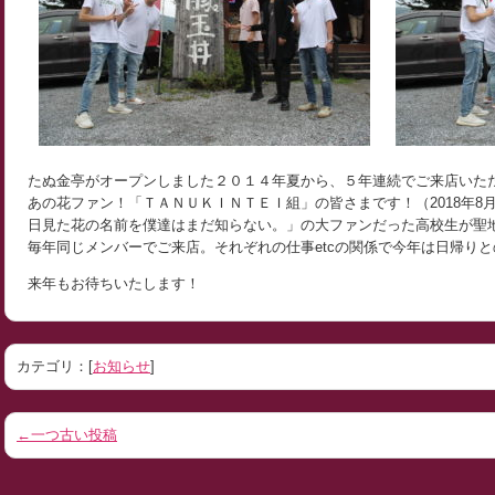
たぬ金亭がオープンしました２０１４年夏から、５年連続でご来店い
あの花ファン！「ＴＡＮＵＫＩＮＴＥＩ組」の皆さまです！（2018年8
日見た花の名前を僕達はまだ知らない。」の大ファンだった高校生が聖
毎年同じメンバーでご来店。それぞれの仕事etcの関係で今年は日帰りと
来年もお待ちいたします！
カテゴリ：[
お知らせ
]
←一つ古い投稿