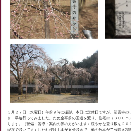
３月２７日（水曜日）午前９時に撮影。本日は定休日ですが、清雲寺の
き、早速行ってみました。たぬ金亭前の国道を渡り、住宅街（３００ｍ
ります。（警備・誘導・案内の係の方がいます）緩やかな登り坂を２０
現在で咲いてますしだれ桜は１本が五分咲きで、他の数本が二分咲き程