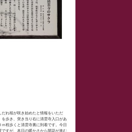
しだれ桜が咲き始めたと情報をいただ
）を歩き、突き当り右に清雲寺入口があ
０ｍ程歩くと清雲寺裏に到着です。今日
度ですが、本日の暖かさから開花が進む