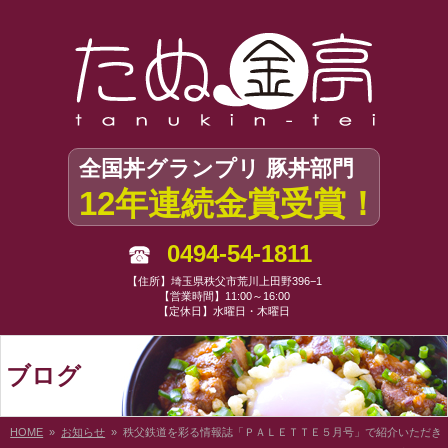
全国丼グランプリ 豚丼部門
12年連続金賞受賞！
0494-54-1811
【住所】埼玉県秩父市荒川上田野396−1
【営業時間】11:00～16:00
【定休日】水曜日・木曜日
ブログ
HOME
»
お知らせ
» 秩父鉄道を彩る情報誌「ＰＡＬＥＴＴＥ５月号」で紹介いただき