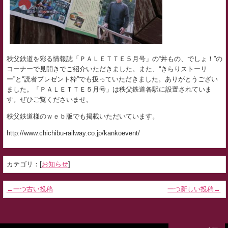
秩父鉄道を彩る情報誌「ＰＡＬＥＴＴＥ５月号」の“丼もの、でしょ！”の
コーナーで見開きでご紹介いただきました。また、“きらりストーリ
ー”と“読者プレゼント枠”でも扱っていただきました。ありがとうござい
ました。「ＰＡＬＥＴＴＥ５月号」は秩父鉄道各駅に設置されていま
す。ぜひご覧くださいませ。
秩父鉄道様のｗｅｂ版でも掲載いただいています。
http://www.chichibu-railway.co.jp/kankoevent/
カテゴリ：[
お知らせ
]
←一つ古い投稿
一つ新しい投稿→