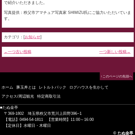
で紹介いただきました。
写真提供：秩父市アマチュア写真家 SHIMIZU氏にご協力いただいていま
す。
カテゴリ：[
お知らせ
]
←一つ古い投稿
一つ新しい投稿→
↑このページの先頭へ
ホーム
豚玉丼とは
レトルトパック
ログハウスを生かして
アクセス/周辺観光
特定商取引法
■たぬ金亭
〒369-1802
埼玉県秩父市荒川上田野396−1
【電話】0494-54-1811
【営業時間】11:00～16:00
【定休日】水曜日・木曜日
© たぬ金亭