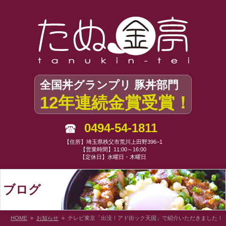
全国丼グランプリ 豚丼部門
12年連続金賞受賞！
0494-54-1811
【住所】埼玉県秩父市荒川上田野396−1
【営業時間】11:00～16:00
【定休日】水曜日・木曜日
ブログ
HOME
»
お知らせ
» テレビ東京「出没！アド街ック天国」で紹介いただきました！