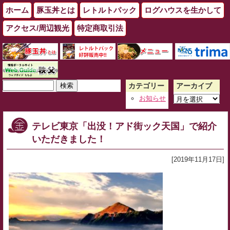
ホーム
豚玉丼とは
レトルトパック
ログハウスを生かして
アクセス/周辺観光
特定商取引法
検
カテゴリー
アーカイブ
索:
ア
お知らせ
ー
カ
テレビ東京「出没！アド街ック天国」で紹介
イ
いただきました！
ブ
[2019年11月17日]