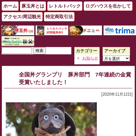
ホーム
豚玉丼とは
レトルトパック
ログハウスを生かして
アクセス/周辺観光
特定商取引法
検
カテゴリー
アーカイブ
索:
ア
お知らせ
ー
カ
全国丼グランプリ 豚丼部門 7年連続の金賞
イ
受賞いたしました！
ブ
[2020年11月12日]