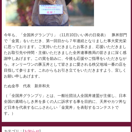
今年も、「全国丼グランプリ」（11月10日いい丼の日発表） 豚丼部門
で「金賞」
をいただき、第一回目から７年連続となりました事大変光栄
に思っております。
ご支持いただきましたお客さま、
応援いただきまし
たお取引先や仲間・主催いただきました全丼連事
務局の皆さまに深く感
謝申しあげます。この賞を励みに、
今後も応援やご指導をいただきなが
ら、
オンリーワンの豚玉丼として皆さまに愛される秩父地域一番の店を
目指して参ります。これからもお引き立てをいただきますよう、
宜しく
お願い申しあげます。
たぬ金亭 代表 新井和夫
（「全国丼グランプリ」とは、一般社団法人全国丼連盟が主催し、日本
全国の素晴らしき丼を多くの人に訴求する事を目的に、天丼やカツ丼な
ど日本を代表するにふさわしい「金賞丼」を表彰するコンテストで
す。）
カテゴリ：[
お知らせ
]