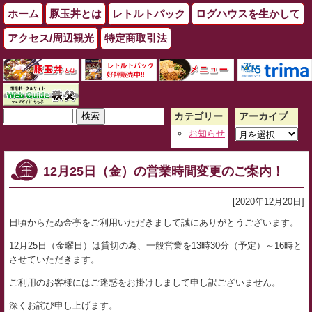
ホーム
豚玉丼とは
レトルトパック
ログハウスを生かして
アクセス/周辺観光
特定商取引法
検
カテゴリー
アーカイブ
索:
ア
お知らせ
ー
カ
12月25日（金）の営業時間変更のご案内！
イ
ブ
[2020年12月20日]
日頃からたぬ金亭をご利用いただきまして誠にありがとうございます。
12月25日（金曜日）は貸切の為、一般営業を13時30分（予定）～16時と
させていただきます。
ご利用のお客様にはご迷惑をお掛けしまして申し訳ございません。
深くお詫び申し上げます。