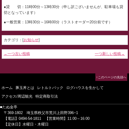
●貸 切：11時00分～13時30分（申し訳ございませんが、駐車場も貸
切となっています）
●一般営業：13時30分～16時00分（ラストオーダー20分前です）
カテゴリ：[
お知らせ
]
←一つ古い投稿
一つ新しい投稿→
↑このページの先頭へ
ホーム
豚玉丼とは
レトルトパック
ログハウスを生かして
アクセス/周辺観光
特定商取引法
■たぬ金亭
〒369-1802
埼玉県秩父市荒川上田野396−1
【電話】0494-54-1811
【営業時間】11:00～16:00
【定休日】水曜日・木曜日