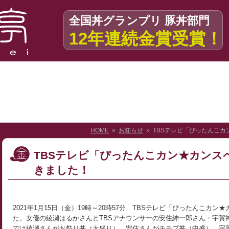
全国丼グランプリ 豚丼部門
12年連続金賞受賞！
HOME
»
お知らせ
» TBSテレビ「ぴったんこ
TBSテレビ「ぴったんこカン★カンス
きました！
2021年1月15日（金）19時～20時57分 TBSテレビ「ぴったんこカ
た。女優の綾瀬はるかさんとTBSアナウンサーの安住紳一郎さん・宇賀
では綾瀬さんがお祭り丼（大盛り）、安住さんがチチブ丼（中盛）、宇