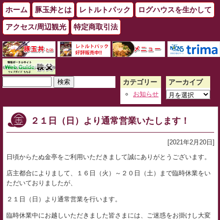
ホーム
豚玉丼とは
レトルトパック
ログハウスを生かして
アクセス/周辺観光
特定商取引法
検
カテゴリー
アーカイブ
索:
ア
お知らせ
ー
カ
２１日（日）より通常営業いたします！
イ
ブ
[2021年2月20日]
日頃からたぬ金亭をご利用いただきまして誠にありがとうございます。
店主都合によりまして、１６日（火）～２０日（土）まで臨時休業をい
ただいておりましたが、
２１日（日）より通常営業を行います。
臨時休業中にお越しいただきました皆さまには、ご迷惑をお掛けし大変