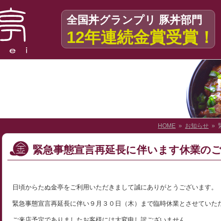
全国丼グランプリ 豚丼部門
12年連続金賞受賞！
HOME
»
お知らせ
» 
緊急事態宣言再延長に伴います休業の
日頃からたぬ金亭をご利用いただきまして誠にありがとうございます。
緊急事態宣言再延長に伴い９月３０日（木）まで臨時休業とさせていた
ご来店予定でありましたお客様には大変申し訳ございません。