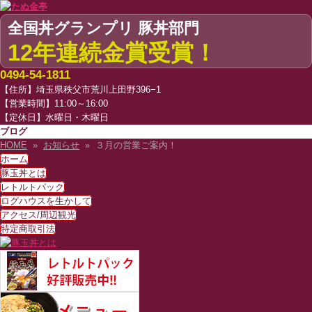
全国丼グランプリ 豚丼部門
12年連続金賞受賞！
0494-54-1811
【住所】埼玉県秩父市荒川上田野396−1
【営業時間】11:00～16:00
【定休日】水曜日・木曜日
ブログ
HOME
»
お知らせ
» ３月の営業ご案内！
ホーム
豚玉丼とは
レトルトパック
ログハウスを生かして
アクセス/周辺観光
特定商取引法