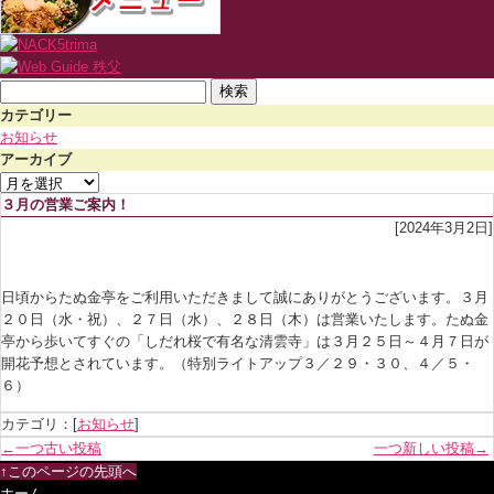
検
索:
カテゴリー
お知らせ
アーカイブ
ア
ー
３月の営業ご案内！
カ
[2024年3月2日]
イ
ブ
日頃からたぬ金亭をご利用いただきまして誠にありがとうございます。３月
２０日（水・祝）、２７日（水）、２８日（木）は営業いたします。たぬ金
亭から歩いてすぐの「しだれ桜で有名な清雲寺」は３月２５日～４月７日が
開花予想とされています。（特別ライトアップ３／２９・３０、４／５・
６）
カテゴリ：[
お知らせ
]
←一つ古い投稿
一つ新しい投稿→
↑このページの先頭へ
ホーム