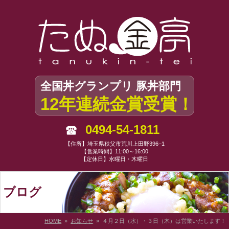
全国丼グランプリ 豚丼部門
12年連続金賞受賞！
0494-54-1811
【住所】埼玉県秩父市荒川上田野396−1
【営業時間】11:00～16:00
【定休日】水曜日・木曜日
ブログ
HOME
»
お知らせ
» ４月２日（水）・３日（木）は営業いたします！