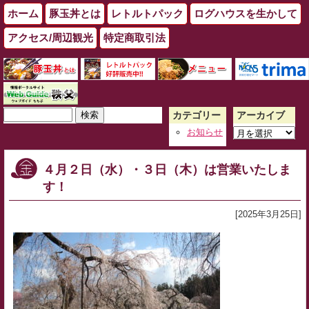
ホーム
豚玉丼とは
レトルトパック
ログハウスを生かして
アクセス/周辺観光
特定商取引法
検
カテゴリー
アーカイブ
索:
ア
お知らせ
ー
カ
４月２日（水）・３日（木）は営業いたしま
イ
す！
ブ
[2025年3月25日]