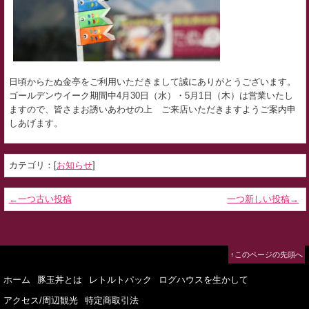
日頃からたぬ金亭をご利用いただきまして誠にありがとうございます。
ゴールデンウイーク期間中4月30日（水）・5月1日（木）は営業いたし
ますので、皆さまお誘いあわせの上 ご来店いただきますようご案内申
しあげます。
カテゴリ：[
お知らせ
]
←一つ古い投稿
一つ新しい投稿→
↑このページの先頭へ
ホーム
豚玉丼とは
レトルトパック
ログハウスを生かして
アクセス/周辺観光
特定商取引法