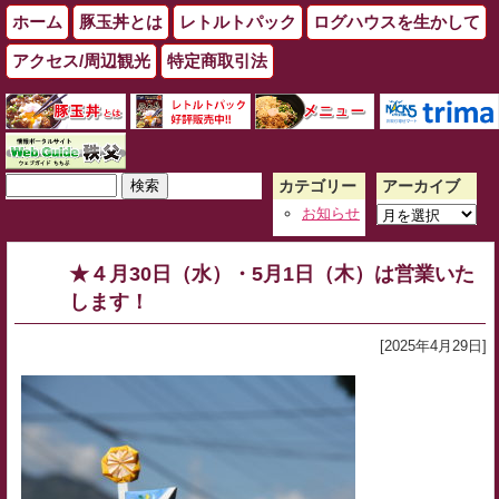
ホーム
豚玉丼とは
レトルトパック
ログハウスを生かして
アクセス/周辺観光
特定商取引法
検
カテゴリー
アーカイブ
索:
ア
お知らせ
ー
カ
★４月30日（水）・5月1日（木）は営業いた
イ
します！
ブ
[2025年4月29日]