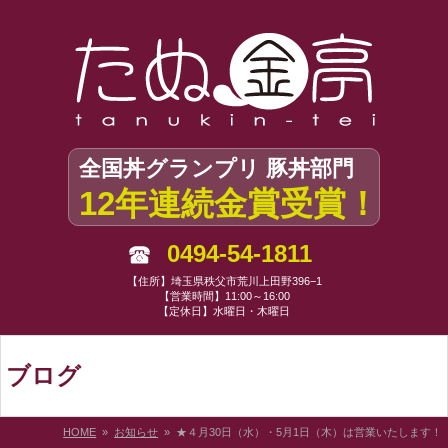
全国丼グランプリ 豚丼部門
12年連続金賞受賞！
0494-54-1811
【住所】埼玉県秩父市荒川上田野396−1
【営業時間】11:00～16:00
【定休日】水曜日・木曜日
ブログ
HOME
»
お知らせ
» ★４月30日（水）・5月1日（木）は営業いたします！